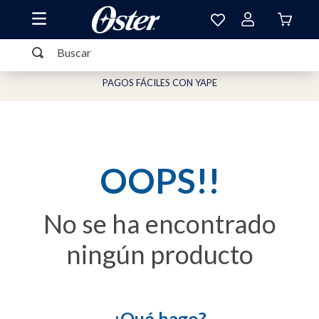
Buscar
TÉRMINOS MÁS BUSCADOS
PAGOS FÁCILES CON YAPE
1
.
oster
2
.
licuadora
3
.
vasos
OOPS!!
4
.
hornos
5
.
freidora aire
No se ha encontrado
6
.
cafetera
ningún producto
7
.
accesorios
8
.
batidoras
9
.
plancha
¿Qué hago?