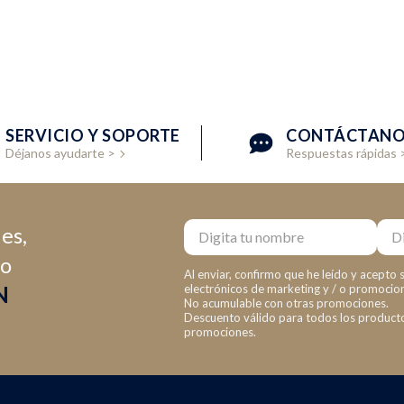
SERVICIO Y SOPORTE
CONTÁCTANO
Déjanos ayudarte >
Respuestas rápidas 
Nombre
Emai
es,
co
Al enviar, confirmo que he leído y acepto 
N
electrónicos de marketing y / o promocio
No acumulable con otras promociones.
Descuento válido para todos los productos
promociones.