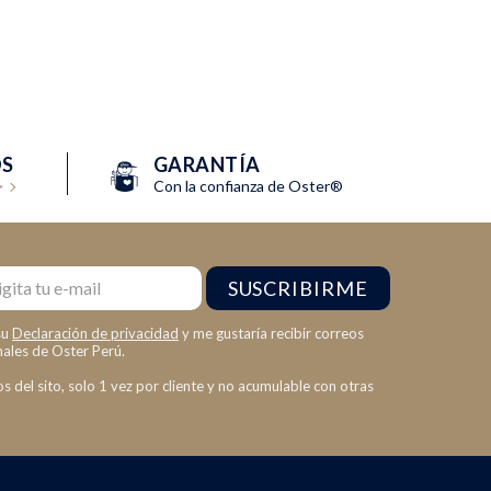
S
GARANTÍA
>
Con la confianza de Oster®
l
SUSCRIBIRME
su
Declaración de privacidad
y me gustaría recibir correos
nales de Oster Perú.
 del sito, solo 1 vez por cliente y no acumulable con otras