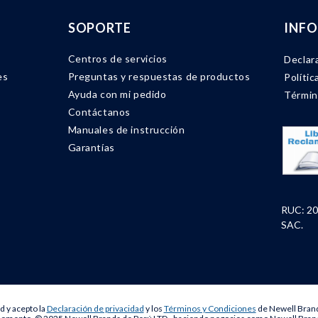
SOPORTE
INF
Centros de servicios
Declar
es
Preguntas y respuestas de productos
Polític
Ayuda con mi pedido
Términ
Contáctanos
Manuales de instrucción
Garantías
RUC: 20
SAC.
d y acepto la
Declaración de privacidad
y los
Términos y Condiciones
de Newell Brand