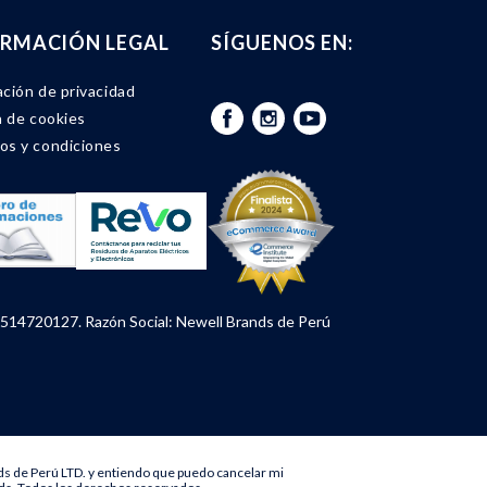
ORMACIÓN LEGAL
SÍGUENOS EN:
ación de privacidad
a de cookies
os y condiciones
514720127. Razón Social: Newell Brands de Perú
s de Perú LTD. y entiendo que puedo cancelar mi