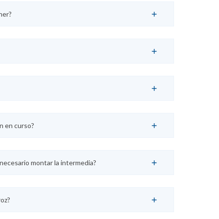
ner?
ón en curso?
s necesario montar la intermedia?
roz?