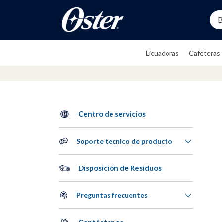
Busc
TÉRMINOS MÁS BUSCADO
Licuadoras
Cafeteras 
1
.
oster
2
.
licuadora
3
.
hornos
4
.
vasos
Centro de servicios
5
.
freidora aire
Soporte técnico de producto
6
.
licuadoras
7
.
cafetera
Disposición de Residuos
8
.
batidoras
9
.
plancha
Preguntas frecuentes
10
.
accesorios